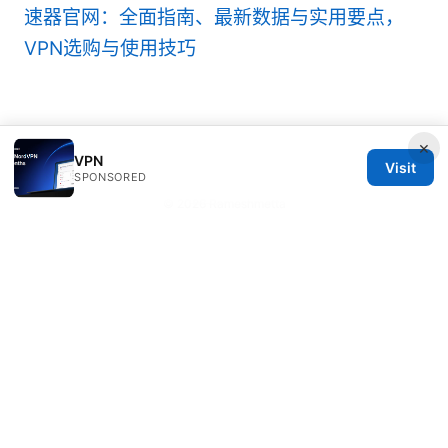
速器官网：全面指南、最新数据与实用要点，
VPN选购与使用技巧
×
VPN
Visit
SPONSORED
© 2026 Rameshmetta
Rameshmetta Ltd.
Gran Vía 28
Madrid, Madrid, 28013
ES
press@rameshmetta.com
+34 91 165 1965
About
Privacy Policy
Terms of Use