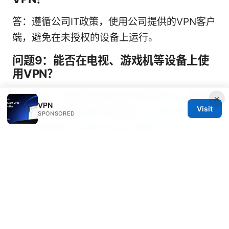
答：遵循公司IT政策，使用公司提供的VPN客户
端，避免在未授权的设备上运行。
问题9：能否在电视、游戏机等设备上使
用VPN？
答：可以，但很多设备原生不支持VPN，需要通
×
VPN
Visit
过路由器或网络级VPN来实现。
西部世界官
SPONSORED
网：全面指南、最新信息与实用技巧
问题10：为什么有时会显示“连接成功但
无互联网访问”？
答：可能是DNS设置、路由冲突或杀开关策略
导致的。尝试切换服务器、重启客户端，检查网
络设置。