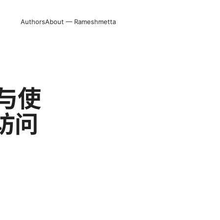
Authors
About — Rameshmetta
与使
访问