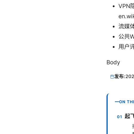
VPN
en.wi
流媒体解
公共Wi
用户评价
Body
发布:
202
ON TH
起