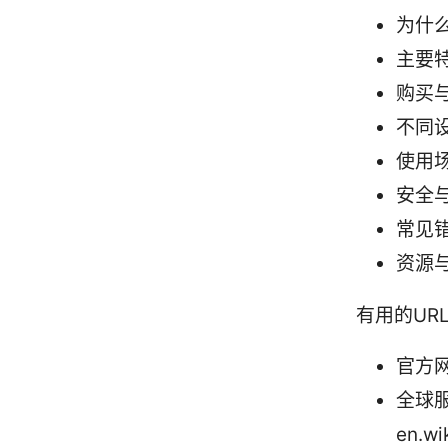
为什
主要
购买
不同
使用
安全
常见
资源
有用的UR
官方网
全球服
en.wi