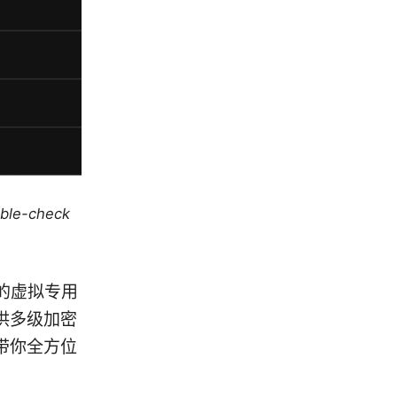
uble-check
速的虚拟专用
供多级加密
带你全方位