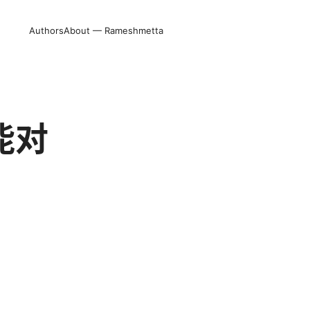
Authors
About — Rameshmetta
能对