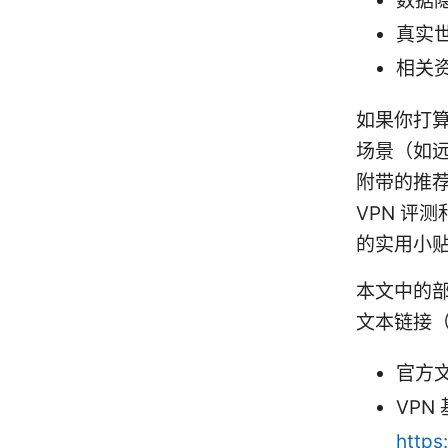
数据
真实
相关
如果你打算
场景（如
附带的推
VPN 评
的实用小
本文中的
文本链接
官方文
VPN
https