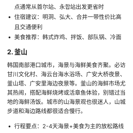
点通常从首尔站、永합站出发更省时
住宿建议：明洞、弘大、合井一带性价比高
且交通便利
美食推荐：韩式炸鸡、拌饭、部队锅、冷面
2. 釜山
韩国南部港口城市，海景与海鲜美食齐聚。必访
甘川文化村、海云台海水浴场、广安大桥夜景、
釜山塔、广安里海边夜景等。釜山的海鲜市场尤
其热闹，搭配海鲜烧烤或活章鱼体验，别错过当
地的海鲜汤饭。城市的山海景观也很迷人，山城
步道和海边路线都很适合慢行。
行程要点：2-4天海景+美食为主的放松路线