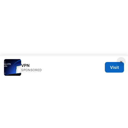
×
VPN
Visit
SPONSORED
Rameshmetta Ltd.
Gran Vía 28
Madrid, Madrid, 28013
ES
press@rameshmetta.com
+34 91 165 1965
About
Privacy Policy
Terms of Use