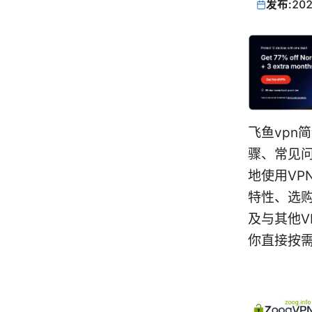
发布:
202
飞鱼vpn
骤、常见
地使用VP
特性、选
及与其他
你直接按