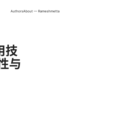
Authors
About — Rameshmetta
用技
性与