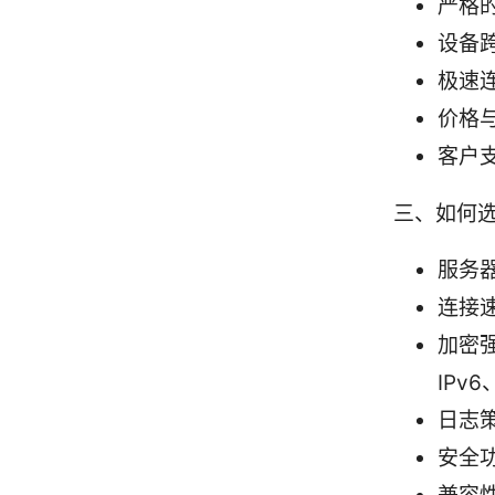
严格
设备
极速
价格
客户
三、如何选
服务
连接
加密强
IPv6
日志
安全功