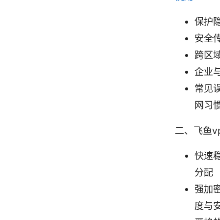
保护
安全传
跨区
企业
常见
网习
二、飞鱼v
快速
分配
强加密
度与