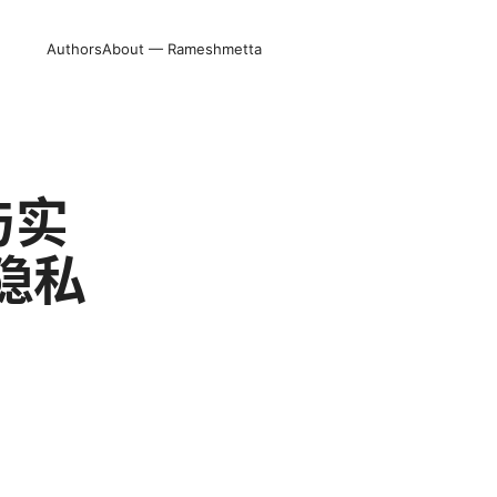
Authors
About — Rameshmetta
与实
隐私