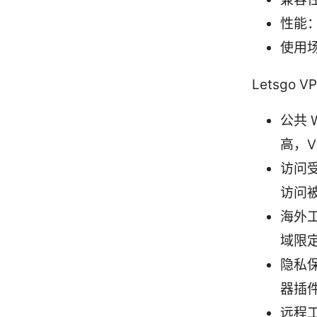
性能
使用场
Letsgo
公共 
高，V
访问
访问
海外
域限
隐私
器插
远程