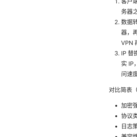
客户端
务器
数据
器，
VPN
IP 
实 
问速
对比简表
加密强度
协议类型
日志
兼容