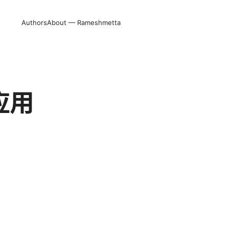
Authors
About — Rameshmetta
应用