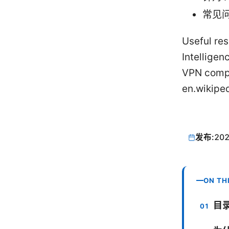
常见
Useful re
Intelligen
VPN comp
en.wikipe
发布:
202
ON TH
目