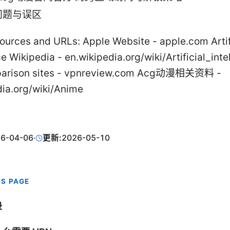
问题与误区
sources and URLs: Apple Website - apple.com Artif
ce Wikipedia - en.wikipedia.org/wiki/Artificial_inte
arison sites - vpnreview.com Acg动漫相关资料 -
dia.org/wiki/Anime
6-04-06
·
更新:
2026-05-10
IS PAGE
录