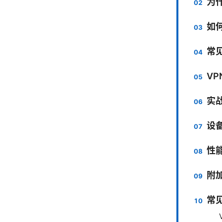
为什
如
常
VP
实
设
性
附
常