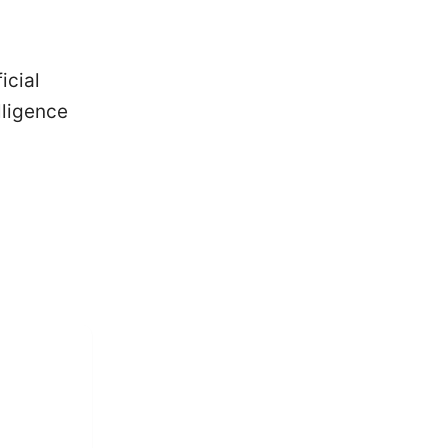
icial
lligence