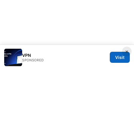
×
VPN
Visit
SPONSORED
Rameshmetta Ltd.
Gran Vía 28
Madrid, Madrid, 28013
ES
press@rameshmetta.com
+34 91 165 1965
About
Privacy Policy
Terms of Use