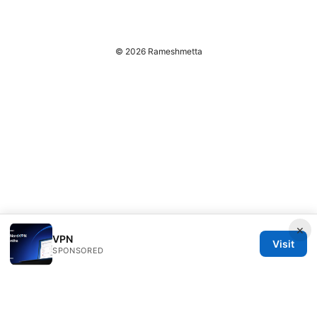
© 2026 Rameshmetta
×
VPN
Visit
SPONSORED
Rameshmetta Ltd.
Gran Vía 28