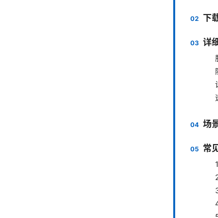
下
详
场
常