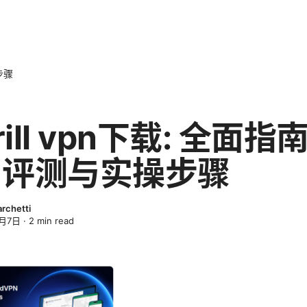
步骤
rill vpn下载: 全面指
用评测与实操步骤
archetti
4月7日
·
2
min read