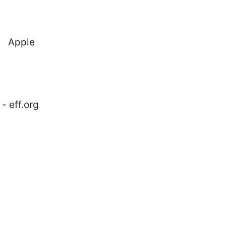
pple
eff.org