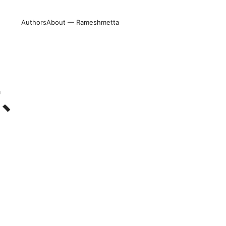
Authors
About — Rameshmetta
南、