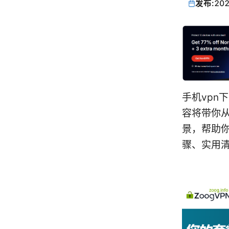
发布:
202
手机vpn
容将带你
景，帮助
骤、实用