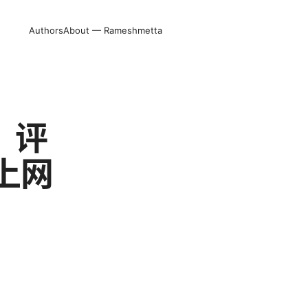
Authors
About — Rameshmetta
、评
上网