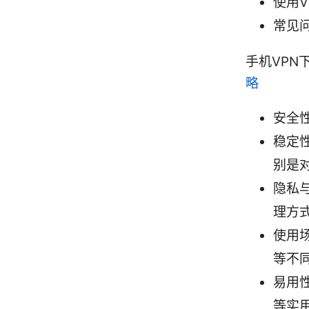
使用
常见问
手机VPN
略
安全
稳定
别是
隐私
理方
使用
等不
易用
等实