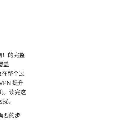
恼！的完整
覆盖
以及在整个过
PN 提升
机。读完这
困扰。
需要的步