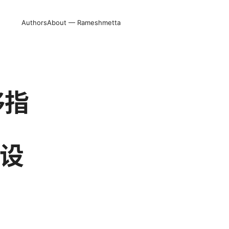
Authors
About — Rameshmetta
移指
跨设