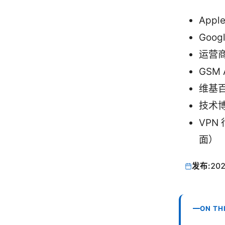
Appl
Goog
运营商
GSM 
维基百科
技术
VP
面）
发布:
202
ON TH