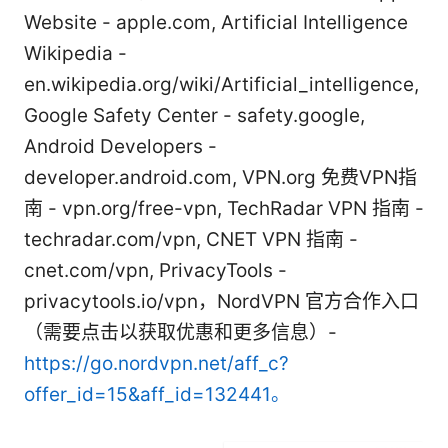
Website - apple.com, Artificial Intelligence
Wikipedia -
en.wikipedia.org/wiki/Artificial_intelligence,
Google Safety Center - safety.google,
Android Developers -
developer.android.com, VPN.org 免费VPN指
南 - vpn.org/free-vpn, TechRadar VPN 指南 -
techradar.com/vpn, CNET VPN 指南 -
cnet.com/vpn, PrivacyTools -
privacytools.io/vpn，NordVPN 官方合作入口
（需要点击以获取优惠和更多信息）-
https://go.nordvpn.net/aff_c?
offer_id=15&aff_id=132441。