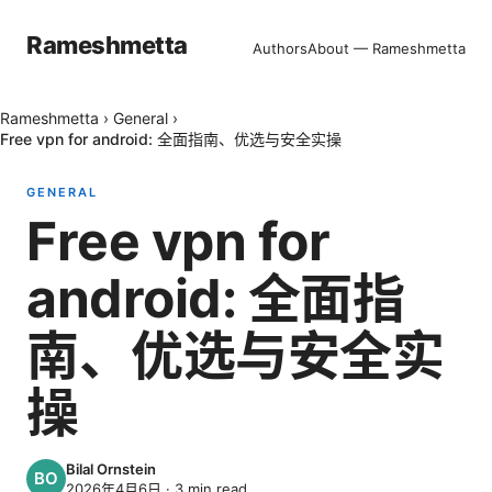
Rameshmetta
Authors
About — Rameshmetta
Rameshmetta
›
General
›
Free vpn for android: 全面指南、优选与安全实操
GENERAL
Free vpn for
android: 全面指
南、优选与安全实
操
Bilal Ornstein
2026年4月6日
·
3
min read