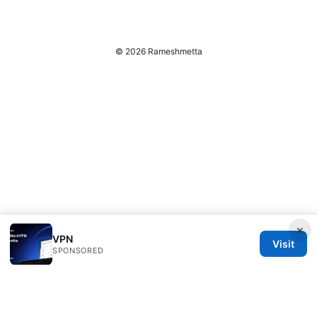
© 2026 Rameshmetta
×
VPN
Visit
SPONSORED
Rameshmetta Ltd.
Gran Vía 28