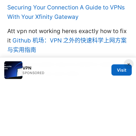
Securing Your Connection A Guide to VPNs
With Your Xfinity Gateway
Att vpn not working heres exactly how to fix
it
Github 机场：VPN 之外的快速科学上网方案
与实用指南
×
Brave vpn kosten was du wirklich zahlen
VPN
Visit
musst und ob es sich lohnt
SPONSORED
© 2026 Rameshmetta