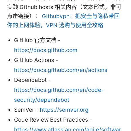
实践 Github hosts 相关内容（文本形式，非可
点击链接）：
Githubvpn：把安全与隐私带回
你的上网体验，VPN 选购与使用全攻略
GitHub 官方文档 -
https://docs.github.com
GitHub Actions -
https://docs.github.com/en/actions
Dependabot -
https://docs.github.com/en/code-
security/dependabot
SemVer -
https://semver.org
Code Review Best Practices -
https://www.atlassian.com/agile/softwar