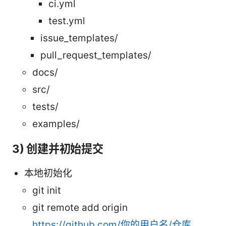
ci.yml
test.yml
issue_templates/
pull_request_templates/
docs/
src/
tests/
examples/
3) 创建并初始提交
本地初始化
git init
git remote add origin
https://github.com/你的用户名/仓库