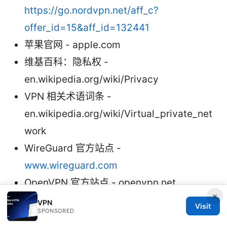
https://go.nordvpn.net/aff_c?
offer_id=15&aff_id=132441
苹果官网 - apple.com
维基百科：隐私权 -
en.wikipedia.org/wiki/Privacy
VPN 相关术语词条 -
en.wikipedia.org/wiki/Virtual_private_net
work
WireGuard 官方站点 -
www.wireguard.com
OpenVPN 官方站点 - openvpn.net
×
IKEv2 及其实现文档 -
VPN
Visit
SPONSORED
en.wikipedia.org/wiki/Internet_Key_Excha