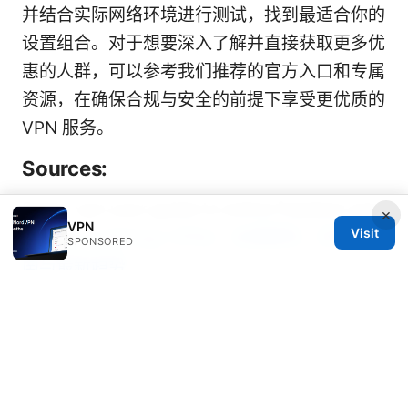
并结合实际网络环境进行测试，找到最适合你的
设置组合。对于想要深入了解并直接获取更多优
惠的人群，可以参考我们推荐的官方入口和专属
资源，在确保合规与安全的前提下享受更优质的
VPN 服务。
Sources:
Super vpn your guide to online freedom and
×
VPN
Visit
privacy
Lightingx VPNs：全面解析、实用指
SPONSORED
南与最新趋势
猫猫云vpn 完整指南：功能对比、安装教程、速
度与隐私评测、使用场景与常见问题
Vpn加速器：提升速度、保护隐私的全面指南与
实用技巧