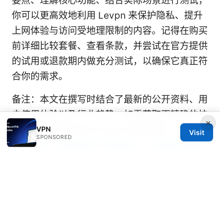
要点、理解核心功能、结合实际场景进行测试，
你可以更高效地利用 Levpn 来保护隐私、提升
上网体验与访问受地理限制的内容。记得在购买
前详细比较套餐、查看条款，并尝试在官方提供
的试用或退款期内做充分测试，以确保它真正符
合你的需求。
备注：本文在撰写时结合了最新的公开资料、用
户使用体验以及行业趋势，如需获取更精确的技
×
术细节，请直接访问 Levpn 官方资源。
Ikuuu
VPN
Visit
SPONSORED
vpn下载：完整指南与实用技巧，包含常见使用
场景与安全要点
Sources:
How to get an open nat type the best vpns
for gaming more