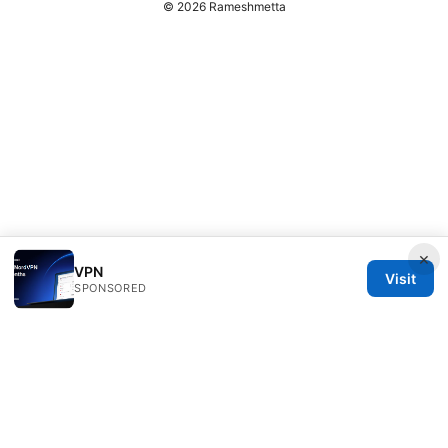
© 2026 Rameshmetta
×
VPN
Visit
SPONSORED
Rameshmetta Ltd.
Gran Vía 28
Madrid, Madrid, 28013
ES
press@rameshmetta.com