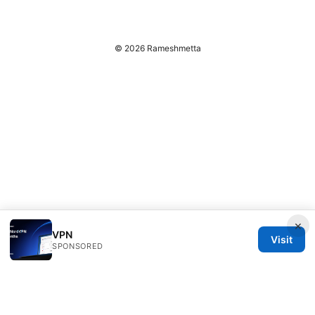
© 2026 Rameshmetta
×
VPN
Visit
SPONSORED
Rameshmetta Ltd.
Gran Vía 28