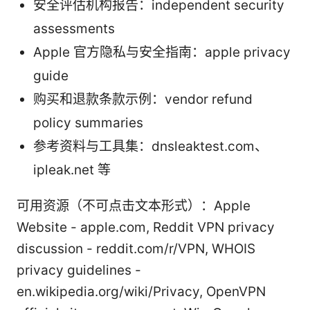
安全评估机构报告：independent security
assessments
Apple 官方隐私与安全指南：apple privacy
guide
购买和退款条款示例：vendor refund
policy summaries
参考资料与工具集：dnsleaktest.com、
ipleak.net 等
可用资源（不可点击文本形式）：Apple
Website - apple.com, Reddit VPN privacy
discussion - reddit.com/r/VPN, WHOIS
privacy guidelines -
en.wikipedia.org/wiki/Privacy, OpenVPN