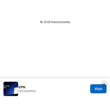
© 2026 Rameshmetta
×
VPN
Visit
SPONSORED
Rameshmetta Ltd.