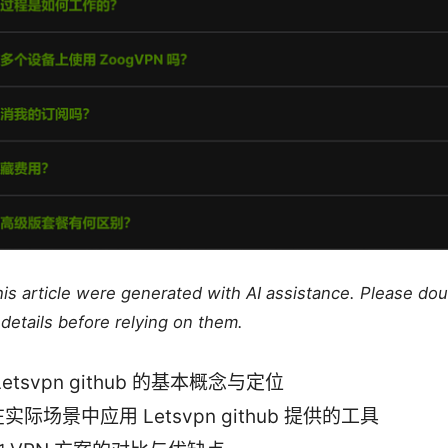
this article were generated with AI assistance. Please do
details before relying on them.
etsvpn github 的基本概念与定位
实际场景中应用 Letsvpn github 提供的工具