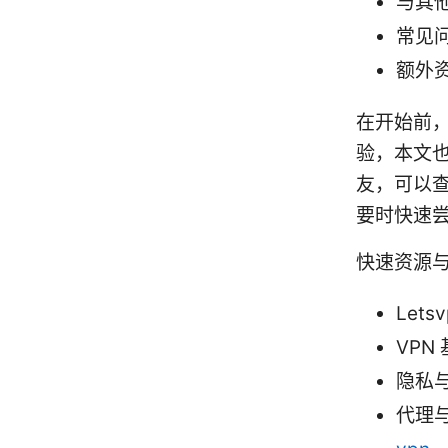
与其他
常见
额外
在开始前，
验，本文
友，可以查看
要时快速
快速资源
Letsv
VPN 基
隐私与
代理与