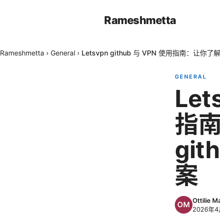
Rameshmetta
Rameshmetta
›
General
›
Letsvpn github 与 VPN 使用指南：让你了
GENERAL
Let
指南
gi
案
Ottilie M
2026年