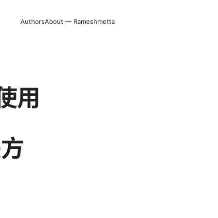
Authors
About — Rameshmetta
N 使用
决方