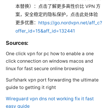
本替换）：点击了解更多高性价比 VPN 方
案，安全稳定的隐私保护，点击此处体验
更多优惠：
https://go.nordvpn.net/aff_c?
offer_id=15&aff_id=132441
Sources:
One click vpn for pc how to enable a one
click connection on windows macos and
linux for fast secure online browsing
Surfshark vpn port forwarding the ultimate
guide to getting it right
Wireguard vpn dns not working fix it fast
easy guide