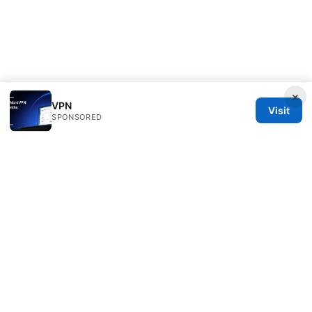
×
VPN
Visit
SPONSORED
Rameshmetta Ltd.
Gran Vía 28
Madrid, Madrid, 28013
ES
press@rameshmetta.com
+34 91 165 1965
About
Privacy Policy
Terms of Use