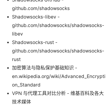
github.com/shadowsocks
Shadowsocks-libev -
github.com/shadowsocks/shadowsocks-
libev
Shadowsocks-rust -
github.com/shadowsocks/shadowsocks-
rust
加密算法与隐私保护基础知识 -
en.wikipedia.org/wiki/Advanced_Encrypti
on_Standard
VPN 与代理工具对比分析 - 维基百科及各大
技术媒体