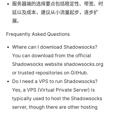
服务器端的选择要点包括稳定性、带宽、时
延以及成本，建议从小流量起步，逐步扩
展。
Frequently Asked Questions
Where can I download Shadowsocks?
You can download from the official
Shadowsocks website shadowsocks.org
or trusted repositories on GitHub.
Do I need a VPS to run Shadowsocks?
Yes, a VPS (Virtual Private Server) is
typically used to host the Shadowsocks
server, though there are other hosting