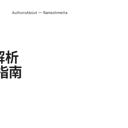
Authors
About — Rameshmetta
全解析
指南