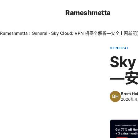
Rameshmetta
Rameshmetta
›
General
›
Sky Cloud: VPN 机密全解析—安全上网
GENERAL
Sky
—
Bram Hal
2026年