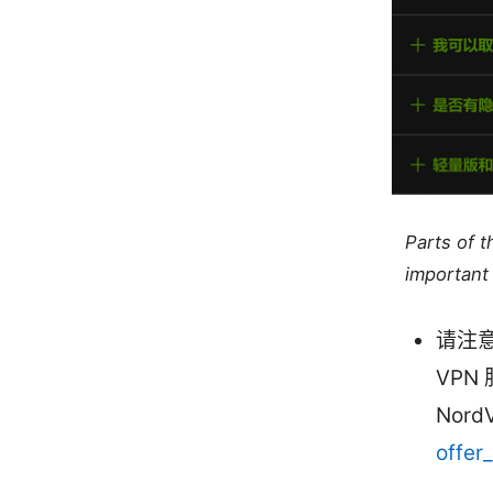
Parts of 
important 
请注
VP
Nor
offer