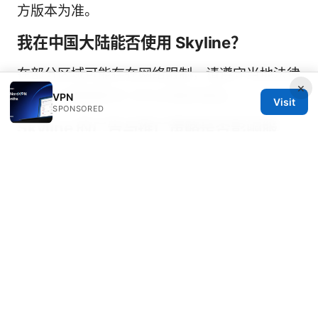
方版本为准。
我在中国大陆能否使用 Skyline？
在部分区域可能存在网络限制，请遵守当地法律
×
法规并了解国家对 VPN 的相关规定。
VPN
Visit
SPONSORED
Skyline 的广告与推广策略是否影响服
务？
大部分知名 VPN 服务会进行市场推广，使用前
请查看付费计划、隐私条款与用户协议，避免误
解。
如何评估 Skyline 的性价比？
比较价格、可用节点数量、连接稳定性、速度、
隐私保护强度以及对你设备的兼容性。结合试用