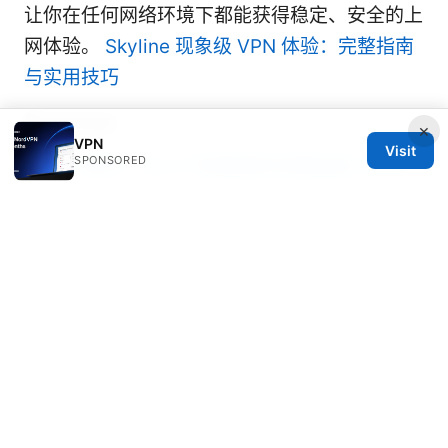
让你在任何网络环境下都能获得稳定、安全的上
网体验。
Skyline 现象级 VPN 体验：完整指南
与实用技巧
Sources:
×
VPN
Visit
SPONSORED
Faceit 教学：从入门到精通的完整指南 2026
Troubleshooting the NordVPN Desktop App
When It Refuses to Open: Practical Fixes,
Tips, and Step-by-Step Guidance
2026年款最佳华硕路由器VPN推荐与设置指南
Does vpn work in cuba your essential guide
for 2026: A Practical Look at Access, Limits,
and Best VPNs