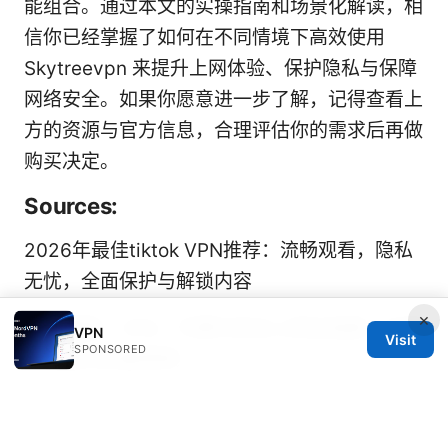
能组合。通过本文的实操指南和场景化解读，相
信你已经掌握了如何在不同情境下高效使用
Skytreevpn 来提升上网体验、保护隐私与保障
网络安全。如果你愿意进一步了解，记得查看上
方的资源与官方信息，合理评估你的需求后再做
购买决定。
Sources:
2026年最佳tiktok VPN推荐：流畅观看，隐私
无忧，全面保护与解锁内容
×
如何翻墙：VPN、代理与安全上网全指南（含最
VPN
Visit
SPONSORED
新数据与实操清单）
Net vpn ios 完整指南：在 iOS 设备上设置、隐
私保护、速度优化与常用场景