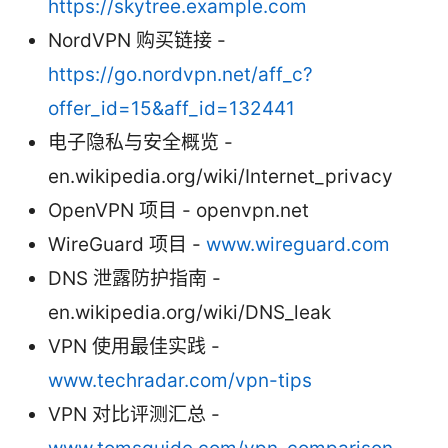
https://skytree.example.com
NordVPN 购买链接 -
https://go.nordvpn.net/aff_c?
offer_id=15&aff_id=132441
电子隐私与安全概览 -
en.wikipedia.org/wiki/Internet_privacy
OpenVPN 项目 - openvpn.net
WireGuard 项目 -
www.wireguard.com
DNS 泄露防护指南 -
en.wikipedia.org/wiki/DNS_leak
VPN 使用最佳实践 -
www.techradar.com/vpn-tips
VPN 对比评测汇总 -