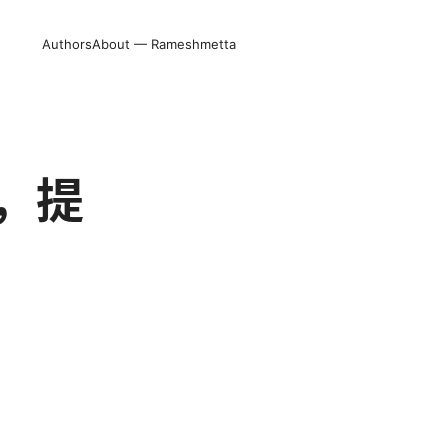
Authors
About — Rameshmetta
，提