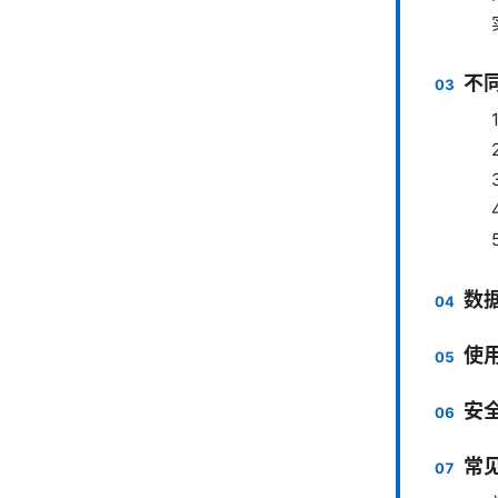
不
数
使用
安
常