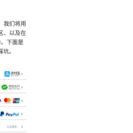
，我们将用
区、以及在
力。下面是
踩坑。