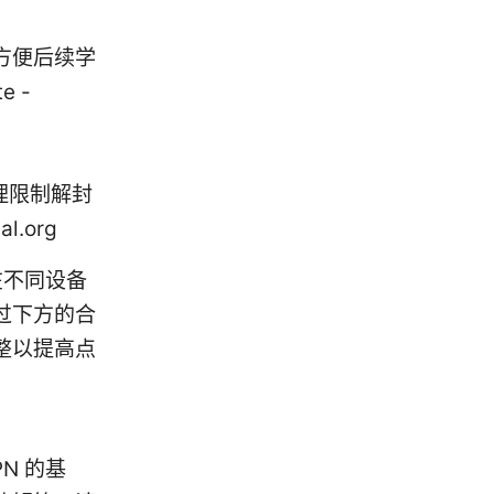
方便后续学
 -
IP 地理限制解封
l.org
在不同设备
过下方的合
整以提高点
N 的基