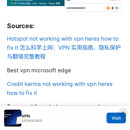
Sources:
Hotspot not working with vpn heres how to
fix it
怎么科学上网：VPN 实用指南、隐私保护
与翻墙完整教程
Best vpn microsoft edge
Credit karma not working with vpn heres
how to fix it
Turn on obfuscated servers on nordvpn on
×
iphone your complete guide to using
VPN
Visit
SPONSORED
obfuscated VPN on iPhone with NordVPN