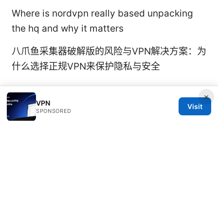
Where is nordvpn really based unpacking
the hq and why it matters
八爪鱼采集器破解版的风险与VPN解决方案：为
什么选择正规VPN来保护隐私与安全
×
VPN
Visit
SPONSORED
© 2026 Rameshmetta
Rameshmetta Ltd.
Gran Vía 28
Madrid, Madrid, 28013
ES
press@rameshmetta.com