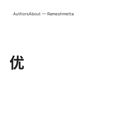
Authors
About — Rameshmetta
、优