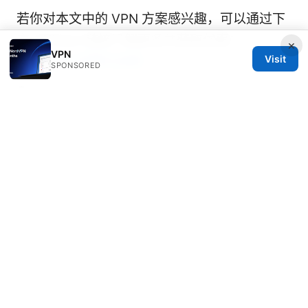
若你对本文中的 VPN 方案感兴趣，可以通过下
方 Affiliate 链接了解更多并获取优惠：
×
VPN
Visit
NordVPN 优惠与试用
SPONSORED
Sources:
How to Set Up a VPN Client on Your Ubiquiti
UniFi Dream Machine Router: Step-by-Step
Guide for Beginners
纵云梯app：2025年真实使用指南，稳定访问
全球网络的秘密武器？
路由器翻墙：全面指
南、实用技巧与风险防护
Como activar una vpn en microsoft edge
guia completa y sencilla para tu navegador