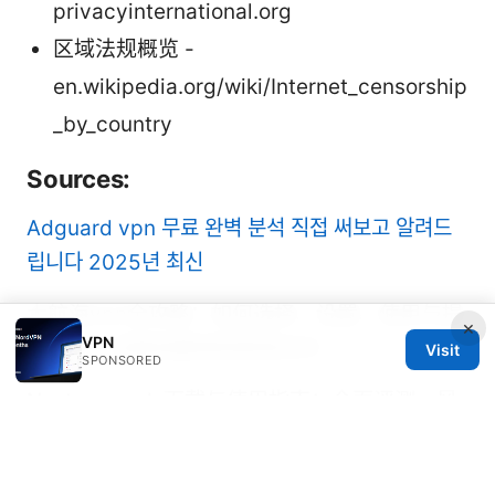
privacyinternational.org
区域法规概览 -
en.wikipedia.org/wiki/Internet_censorship
_by_country
Sources:
Adguard vpn 무료 완벽 분석 직접 써보고 알려드
립니다 2025년 최신
大航海vpn全攻略：如何选择、设置、使用与提
×
VPN
升隐私、流媒体解锁和跨境访问
Visit
SPONSORED
Next vpn apk 下载与使用指南：全面评测、风
险与最佳实践
Nordvpn 料金 2年後：長期契約の賢い選び方