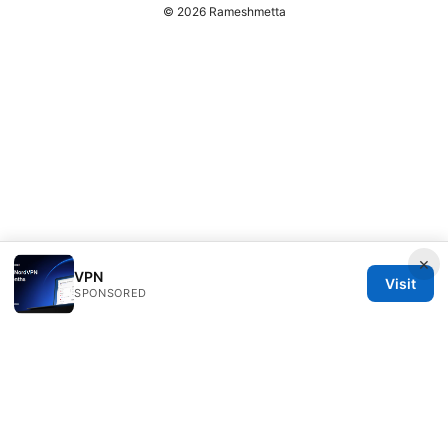
© 2026 Rameshmetta
×
VPN
Visit
SPONSORED
Rameshmetta Ltd.
Gran Vía 28
Madrid, Madrid, 28013
ES
press@rameshmetta.com