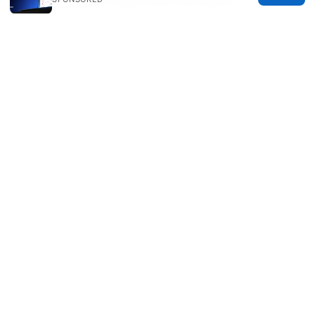
Server registry keys and remnants
棱角vpn 全面评测与使用指南：功能、速度、隐
私与购买建议
Ipad怎么翻墙：在 iPad 上使用 VPN 的完整指
南、最佳实践与常见问题
The Ultimate Guide Best VPN for Your
UGreen NAS in 2026
2026年香港挂梯子攻略：最新最好用的vpn推
荐与使用指南，VPN选择与使用全解读
2026年
香港挂梯子攻略：最新最好用的vpn推荐与使用
指南