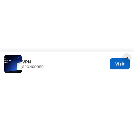
×
VPN
Visit
SPONSORED
Rameshmetta Ltd.
Gran Vía 28
Madrid, Madrid, 28013
ES
press@rameshmetta.com
+34 91 165 1965
About
Privacy Policy
Terms of Use