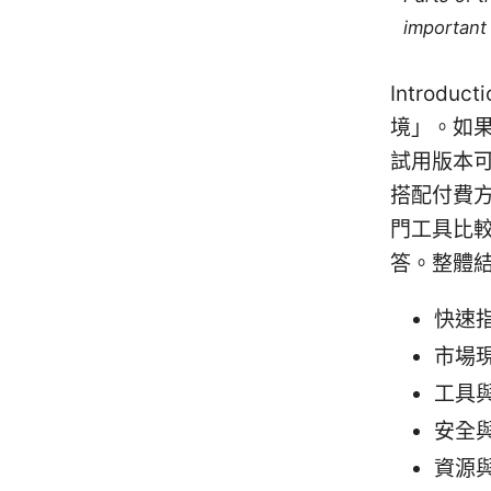
important 
Introd
境」。如
試用版本
搭配付費
門工具比
答。整體
快速
市場
工具
安全
資源