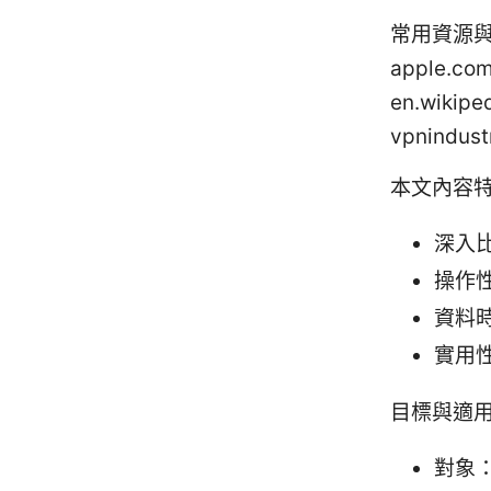
常用資源與
apple.com
en.wikipe
vpnindus
本文內容
深入比
操作
資料
實用
目標與適
對象