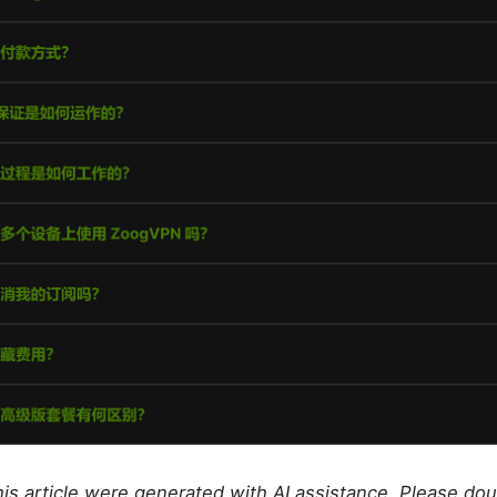
this article were generated with AI assistance. Please do