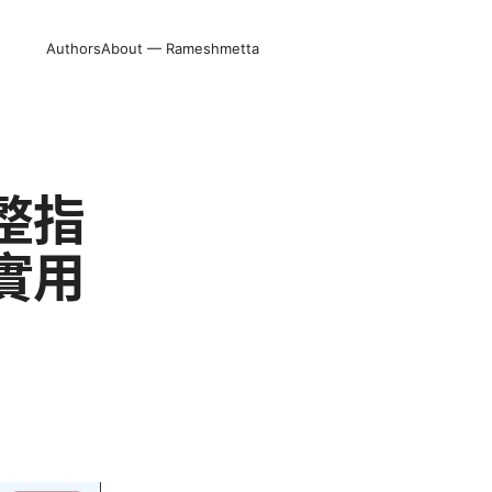
Authors
About — Rameshmetta
整指
實用