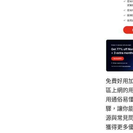
免費好用
區上網的
用通俗易
驟，讓你
源與常見
獲得更多