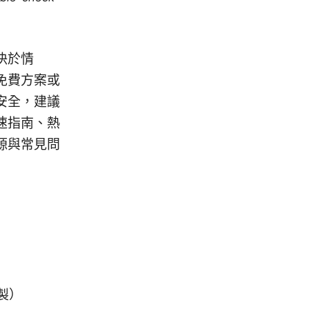
取決於情
免費方案或
安全，建議
速指南、熱
源與常見問
製）