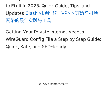
to Fix It in 2026: Quick Guide, Tips, and
Updates
Clash 机场推荐：VPN、穿透与机场
网络的最佳实践与工具
Getting Your Private Internet Access
WireGuard Config File a Step by Step Guide:
Quick, Safe, and SEO-Ready
© 2026 Rameshmetta