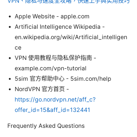
VPN、隐私与速度全攻略，快速上手與实用技巧
Apple Website - apple.com
Artificial Intelligence Wikipedia -
en.wikipedia.org/wiki/Artificial_intelligen
ce
VPN 使用教程与隐私保护指南 -
example.com/vpn-tutorial
5sim 官方帮助中心 - 5sim.com/help
NordVPN 官方首页 -
https://go.nordvpn.net/aff_c?
offer_id=15&aff_id=132441
Frequently Asked Questions