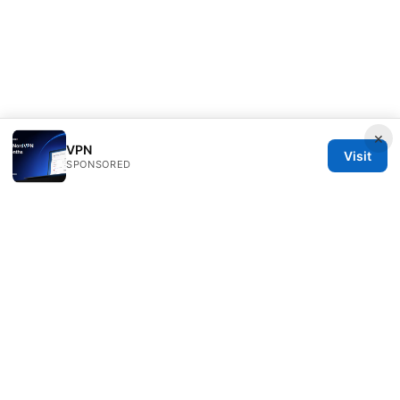
×
VPN
Visit
SPONSORED
Rameshmetta Ltd.
Gran Vía 28
Madrid, Madrid, 28013
ES
press@rameshmetta.com
+34 91 165 1965
About
Privacy Policy
Terms of Use