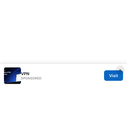
×
VPN
Visit
SPONSORED
Rameshmetta Ltd.
Gran Vía 28
Madrid, Madrid, 28013
ES
press@rameshmetta.com
+34 91 165 1965