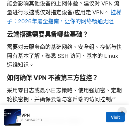
能会影响其他设备的上网体验。建议对 VPN 流
量进行限速或仅对指定设备/应用走 VPN。
挂梯
子：2026年最全指南，让你的网络畅通无阻
云端搭建需要具备哪些基础？
需要对云服务商的基础网络、安全组、存储与快
照有基本了解，熟悉 SSH 访问、基本的 Linux
运维知识。
如何确保 VPN 不被第三方监控？
采用零日志或最小日志策略、使用强加密、定期
轮换密钥、并确保云端与客户端的访问控制严
格。
×
VPN
Visit
如何验证是否有 DNS 泄漏？
SPONSORED