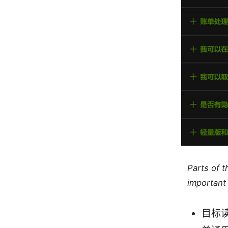
Parts of 
important 
目标读