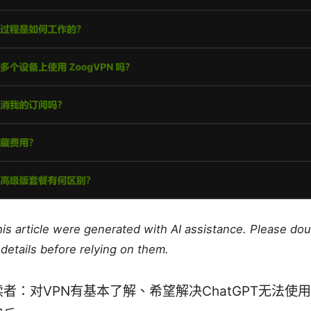
this article were generated with AI assistance. Please do
details before relying on them.
者：对VPN有基本了解、希望解决ChatGPT无法使