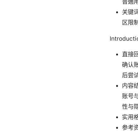
普通
关键词
区限
Introdu
直接
确认
后尝
内容结
账号与
性与隐
实用
参考