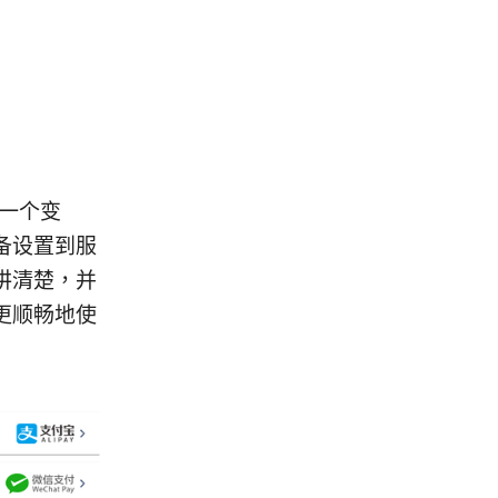
”一个变
备设置到服
讲清楚，并
更顺畅地使