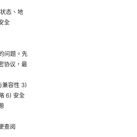
号状态、地
安全
的问题。先
密协议，最
兼容性 3)
 6) 安全
源
便查阅