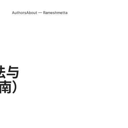
Authors
About — Rameshmetta
法与
指南）