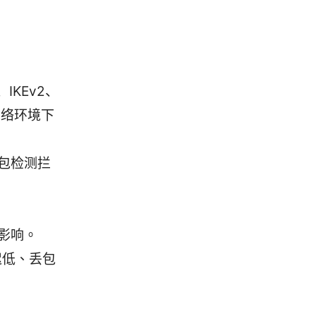
IKEv2、
些网络环境下
包检测拦
有影响。
迟低、丢包