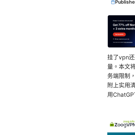
Publishe
挂了vpn
量。本文
务端限制
附上实用
用ChatG