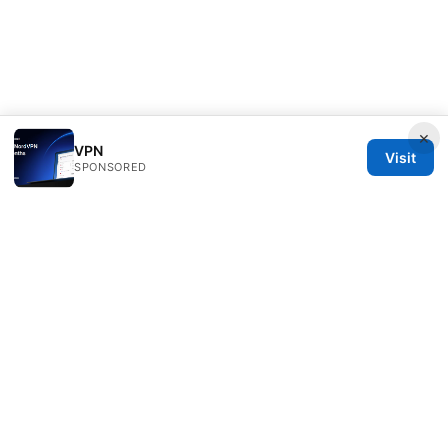
×
VPN
Visit
SPONSORED
Rameshmetta Ltd.
Gran Vía 28
Madrid, Madrid, 28013
ES
press@rameshmetta.com
+34 91 165 1965
About
Privacy Policy
Terms of Use