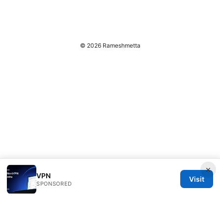
© 2026 Rameshmetta
×
VPN
Visit
SPONSORED
Rameshmetta Ltd.