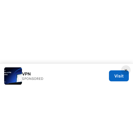
×
VPN
Visit
SPONSORED
Rameshmetta Ltd.
Gran Vía 28
Madrid, Madrid, 28013
ES
press@rameshmetta.com
+34 91 165 1965