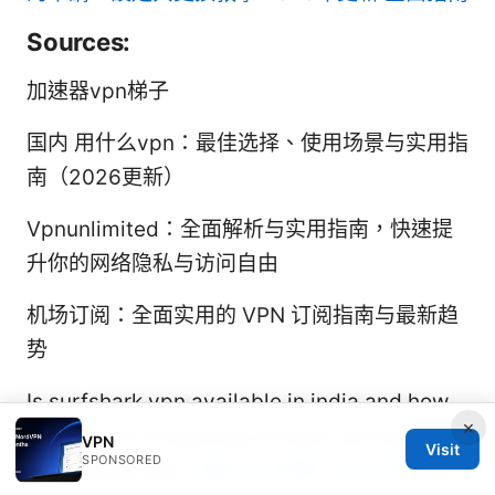
Sources:
加速器vpn梯子
国内 用什么vpn：最佳选择、使用场景与实用指
南（2026更新）
Vpnunlimited：全面解析与实用指南，快速提
升你的网络隐私与访问自由
机场订阅：全面实用的 VPN 订阅指南与最新趋
势
Is surfshark vpn available in india and how
×
to use it for streaming, privacy, pricing, and
VPN
Visit
SPONSORED
availability tips
三星esim手機：2026 最新支